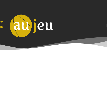
té
es