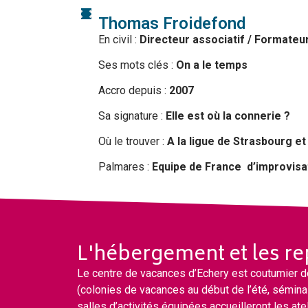
Thomas Froidefond​
En civil :
Directeur associatif / Formateu
Ses mots clés :
On a le temps
Accro depuis :
2007
Sa signature :
Elle est où la connerie ?
Où le trouver :
A la ligue de Strasbourg e
Palmares :
Equipe de France d’improvisa
L'hébergement et les re
Le centre de vacances d’Echery est coutumier d
(colonies de vacances au début de l’été, sémin
salles d’activités équipées accueilleront les atel