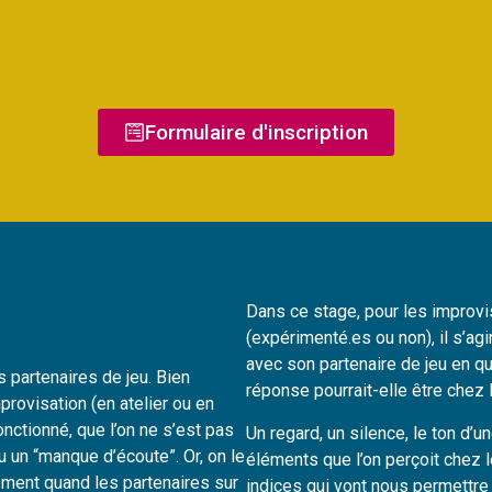
Formulaire d'inscription
Dans ce stage, pour les improvi
(expérimenté.es ou non), il s’agi
avec son partenaire de jeu en que
s partenaires de jeu. Bien
réponse pourrait-elle être chez l
mprovisation (en atelier ou en
onctionné, que l’on ne s’est pas
Un regard, un silence, le ton d’u
u un “manque d’écoute”. Or, on le
éléments que l’on perçoit chez 
lement quand les partenaires sur
indices qui vont nous permettre