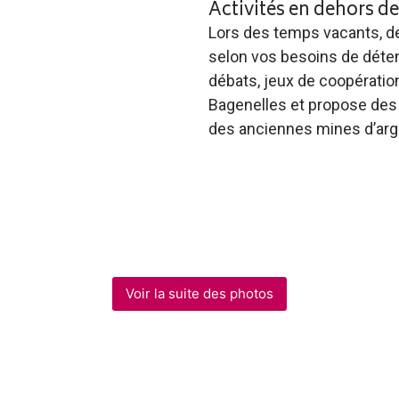
Activités en dehors d
Lors des temps vacants, de
selon vos besoins de dét
débats, jeux de coopération
Bagenelles et propose des 
des anciennes mines d’arg
Voir la suite des photos
 est réparti en session de six ateliers d’initiation, entr