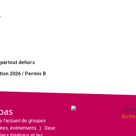
r
t partout dehors
tion 2026 / Permis B
pas
Sortie
e l’accueil de groupes
aires, évènements…). Deux
iers théâtraux et les