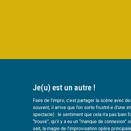
Je(u) est un autre !
Faire de l’impro, c’est partager la scène avec de
souvent, il arrive que l’on sorte frustré.e d’une i
spectacle) : le sentiment que cela n’a pas bien f
“trouvé”, qu’il y a eu un “manque de connexion” o
sait, la magie de l’improvisation opère principa