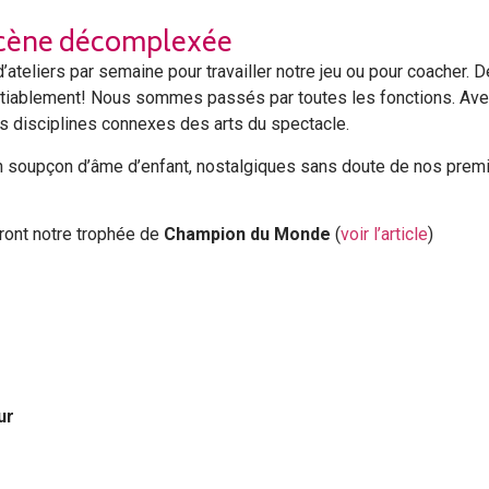
 spectacle entre les participants.
 scène décomplexée
d’ateliers par semaine pour travailler notre jeu ou pour coacher. D
tiablement! Nous sommes passés par toutes les fonctions. Avec p
es disciplines connexes des arts du spectacle.
c un soupçon d’âme d’enfant, nostalgiques sans doute de nos pr
ront notre trophée de
Champion du Monde
(
voir l’article
)
ur